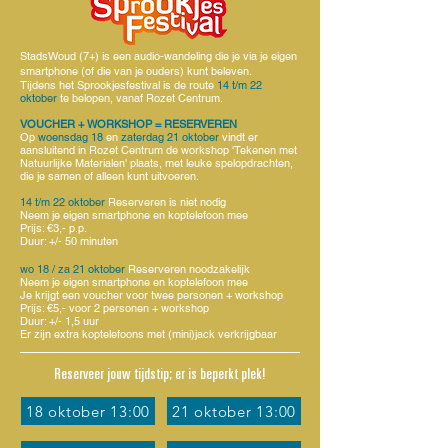
StadsWoud (7+) is een audio-wandeling die je via je eigen
smartphone (of die van je ouders) kunt beleven.
Tijdens het Sprookjesfestival is de route
14 t/m 22
oktober
te belopen, vanaf Rozet Centrum.
VOUCHER + WORKSHOP = RESERVEREN
Op
woensdag 18
en
zaterdag 21
oktober
vindt er
aansluitend in Rozet Centrum de workshop 'Tekenen met
Natuurlijke Materialen' plaats, met leuke spelopdrachten,
die je samen of alleen kunt uitvoeren.
14 t/m 22 oktober
Reserveren is niet nodig
Neem je eigen smartphone en koptelefoon mee
Prijs: €3,- p.p.
Duur: +/- 50 minuten
wo 18 /
za 21
oktober
Reserveren noodzakelijk
Neem je eigen smartphone en koptelefoon mee
Je krijgt een voucher voor twee personen + workshop
Prijs: €5,- voor 2 personen + workshop
Duur: +/- 1,5 uur
Er zijn extra koptelefoons met (mini)jack verkrijgbaar
Reserveer jouw tijdstip; er is beperkt plek!
18 oktober 13:00
21 oktober 13:00