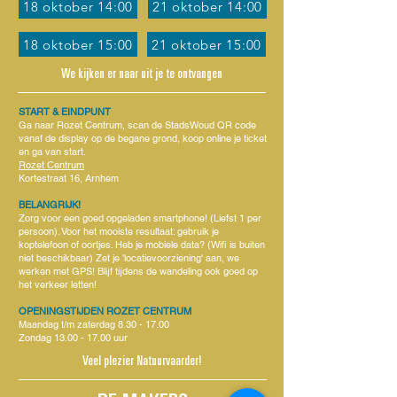
18 oktober 14:00
21 oktober 14:00
18 oktober 15:00
21 oktober 15:00
We kijken er naar uit je te ontvangen
START & EINDPUNT
Ga naar Rozet Centrum, scan de StadsWoud QR code
vanaf de display op de begane grond, koop online je ticket
en ga van start.
Rozet Centrum
Kortestraat 16, Arnhem
BELANGRIJK!
Zorg voor een goed opgeladen smartphone! (Liefst 1 per
persoon). Voor het mooiste resultaat: gebruik je
koptelefoon of oortjes. Heb je mobiele data? (Wifi is
buiten
niet beschikbaar) Zet je 'locatievoorziening' aan, we
werken met GPS!
Blijf tijdens de wandeling ook goed op
het verkeer letten!
OPENINGSTIJDEN ROZET CENTRUM
Maandag t/m zaterdag
8.30 - 17.00
Zondag
13.00 - 17.00
uur
Veel plezier Natuurvaarder!