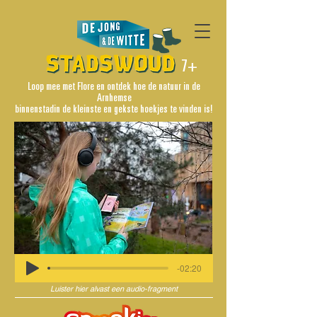
7+
Loop mee met Flore en ontdek hoe de natuur in de
Arnhemse
binnenstadin de kleinste en gekste hoekjes te vinden is!
-02:20
Luister hier alvast een audio-fragment