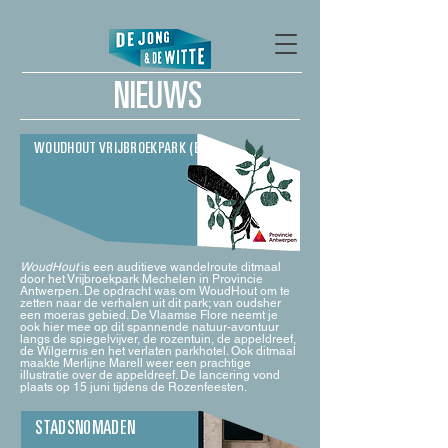
NIEUWS
WOUDHOUT VRIJBROEKPARK (B)
WoudHout
is een auditieve wandelroute ditmaal
door het Vrijbroekpark Mechelen in Provincie
Antwerpen. De opdracht was om WoudHout om te
zetten naar de verhalen uit dit park; van oudsher
een moeras gebied. De Vlaamse Flore neemt je
ook hier mee op dit spannende natuur-avontuur
langs de spiegelvijver, de rozentuin, de appeldreef,
de Wilgernis en het verlaten parkhotel. Ook ditmaal
maakte Merlijne Marell weer een prachtige
illustratie over de appeldreef. De lancering vond
plaats op 15 juni tijdens de Rozenfeesten.
STADSNOMADEN