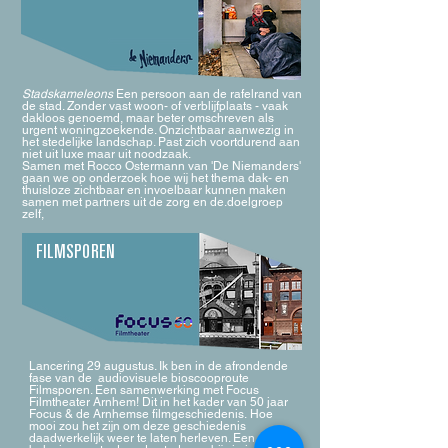
Stadskameleons
Een persoon aan de rafelrand van
de stad. Zonder vast woon- of verblijfplaats - vaak
dakloos genoemd, maar beter omschreven als
urgent woningzoekende. Onzichtbaar aanwezig in
het stedelijke landschap. Past zich voortdurend aan
niet uit luxe maar uit noodzaak.
Samen met Rocco Ostermann van 'De Niemanders'
gaan we op onderzoek hoe wij het thema dak- en
thuisloze zichtbaar en invoelbaar kunnen maken
samen met partners uit de zorg en de.doelgroep
zelf,
FILMSPOREN
Lancering 29 augustus. Ik ben in de afrondende
fase van de audiovisuele bioscooproute
Filmsporen. Een samenwerking met Focus
Filmtheater Arnhem! Dit in het kader van 50 jaar
Focus & de Arnhemse filmgeschiedenis.
Hoe
mooi zou het zijn om deze geschiedenis
daadwerkelijk weer te laten herleven. Een