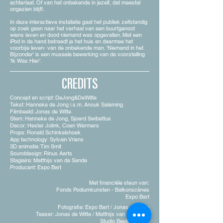
achterlaat. Of van het onbekende in jezelf, dat meestal
ongezien blijft.
In deze interactieve installatie gaat het publiek zelfstandig
op zoek gaan naar het verhaal van een buurtgenoot
wiens leven en dood niemand was opgevallen. Met een
iPod in de hand betreedt je het huis en daarmee het
voorbije leven- van de onbekende man. '
Niemand
in het
Bijzonder' is een museale bewerking van de voorstelling
'Ik Was Hier'.
CREDITS
Concept en script: DeJong&DeWitte
Tekst: Hanneke de Jong i.s.m. Anouk Saleming
Filmbeeld: Jonas de Witte
Stem: Hanneke de Jong, Sjoerd Swibettus
Decor: Hester Jolink, Coen Wermers
Props: Ronald Schinkelshoek
App technology: Sylvain Vriens
3D animatie: Tim Smit
Sounddesign: Rinus Aarts
Stagiaire: Matthijs van de Sande
Producent: Expo Bart
Met financiële steun van:
Fonds Podiumkunsten - Balkonscènes
Expo Bart
Fotografie: Expo Bart / Jonas de Witte
Teaser: Jonas de Witte / Matthijs van de Sande
Studio Beeldontwerp