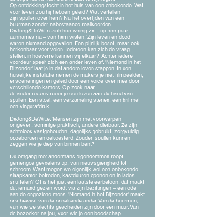
Op ontdekkingstocht in het huis van een onbekende. Wat
voor leven zou hij hebben geleid? Wat vertellen
zijn spullen over hem? Na het overlijden van een
buurman zonder nabestaande realiseerden
DeJong&DeWitte
zich hoe weinig ze – op een paar
aannames na – van hem wisten. ‘Zijn leven en dood
waren niemand opgevallen. Een pijnlijk besef, maar ook
herkenbaar voor velen. Iedereen kan zich de vraag
stellen: in hoeverre kennen wij elkaar?’
Achter iedere
voordeur speelt zich een ander leven af. 'Niemand in het
Bijzonder' laat je in dat andere leven stappen. In een
huiselijke installatie nemen de makers je met filmbeelden,
ensceneringen en geleid door een voice-over mee door
verschillende kamers.
Op zoek naar
de ander reconstrueer je een leven aan de hand van
spullen. Een stoel, een verzameling stenen, een bril met
een vingerafdruk.
DeJong&DeWitte: ‘Mensen zijn met voorwerpen
omgeven, sommige praktisch, andere dierbaar. Ze zijn
achteloos vastgehouden, dagelijks gebruikt, zorgvuldig
opgeborgen en gekoesterd. Zouden spullen kunnen
zeggen wie je diep van binnen bent?’
De omgang met andermans eigendommen roept
gemengde gevoelens op, van nieuwsgierigheid tot
schroom. Want mogen we eigenlijk wel een onbekende
slaapkamer betreden, kastdeuren openen en in lades
snuffelen? Of is het juist een laatste eerbetoon, dat maakt
dat iemand gezien wordt via zijn bezittingen – een ode
aan de ongeziene mens. 'Niemand in het Bijzonder' maakt
ons bewust van de onbekende ander. Van de buurman,
van wie we slechts gescheiden zijn door een muur. Van
de bezoeker na jou, voor wie je een boodschap