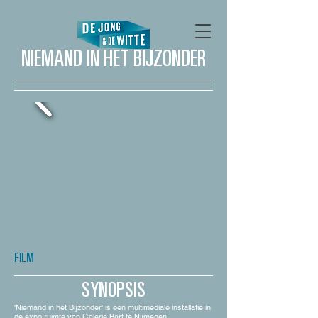
NIEMAND IN HET BIJZONDER
FILM
SYNOPSIS
'Niemand in het Bijzonder' is een multimediale installatie in
de expo ruimte van Galerie Bart te Nijmegen.