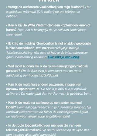
• Vraagt de audioroute veel batterij van mijn telefoon?
Het
is goed om minimaal 60% batterij op uw telefoon te
hebben.
• Kan ik bij De Witte Watermolen
een koptelefoon lenen of
huren?
Nee, het is belangrijk dat je zelf een koptelefoon
meeneemt.
• Ik krijg de melding 'Geolocation is not enable / geolocatie
is niet beschikbaar', wat nu?
Waarschijnlijk staat je
'locatievoorziening' niet aan, of heb je de internetbrowser
geen toestemming
ve
rleend.
Hier vind je een uitleg.
• Wat moet ik doen als ik de route-aanwijzingen niet heb
gehoord?
Op de flyer vind je een kaart met de route-
aanduiding per hoofdstuk/GPS punt.
• Kan ik de route tussendoor pauzeren, stoppen
en
opnieuw opstarten?
Ja. De link in je mail kun je opnieuw
activeren. De route gaat dan verder waar je gebleven bent.
• Kan ik de route na aankoop op een ander moment
lopen?
Eenmaal geactiveerd kun je tussentijds stoppen. Na
opnieuw activeren van de link in de bevestigingsmail
gaat
de route weer verder waar je gebleven bent.
• Is de route toegankelijk voor mensen die van een
rolstoel gebruik maken?
O
p de routekaart op de flyer staat
een traploos alternatief aangeduid.