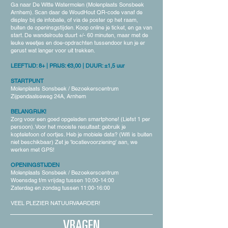
Ga naar De Witte Watermolen (Molenplaats Sonsbeek
Arnhem). Scan daar de WoudHout QR-code vanaf de
display bij de infobalie, of via de poster op het raam,
buiten de openinsgstijden. Koop online je ticket, en ga van
start. De wandelroute duurt +/- 60 minuten, maar met de
leuke weetjes en doe-opdrachten tussendoor kun je er
gerust wat langer voor uit trekken.
LEEFTIJD: 8+ | PRIJS: €3,00 | DUUR: ±1,5 uur
STARTPUNT
Molenplaats Sonsbeek / Bezoekerscentrum
Zijpendaalseweg 24A, Arnhem
BELANGRIJK!
Zorg voor een goed opgeladen smartphone! (Liefst 1 per
persoon). Voor het mooiste resultaat: gebruik je
koptelefoon of oortjes. Heb je mobiele data? (Wifi is
buiten
niet beschikbaar) Zet je 'locatievoorziening' aan, we
werken met GPS!
OPENINGSTIJDEN
Molenplaats Sonsbeek / Bezoekerscentrum
Woensdag t/m vrijdag tussen 10:00-14:00
Zaterdag en zondag tussen 11:00-16:00
VEEL PLEZIER NATUURVAARDER!
VRAGEN