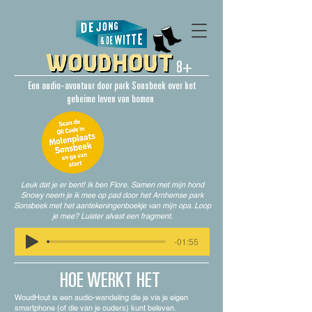
8+
Een audio-avontuur door park Sonsbeek over het
geheime leven van bomen
Leuk dat je er bent! Ik ben Flore.
Samen met mijn hond
Snowy neem je ik mee op pad door het Arnhemse park
Sonsbeek met het aantekeningenboekje van mijn opa. Loop
je mee? Luister alvast een fragment.
-01:55
HOE WERKT HET
WoudHout is een audio-wandeling die je via je eigen
smartphone (of die van je ouders) kunt beleven.