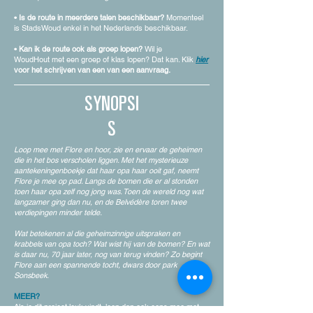
• Is de route in meerdere talen beschikbaar?
Momenteel
is StadsWoud enkel in het Nederlands beschikbaar.
• Kan ik de route ook als groep lopen?
Wil je
WoudHout
met een groep of klas lopen? Dat kan.
Klik
hier
voor het
schrijven
van een van een aanvraag.
SYNOPSI
S
Loop mee met Flore en hoor, zie en ervaar de geheimen
die in het bos verscholen liggen. Met het mysterieuze
aantekeningenboekje dat haar opa haar ooit gaf, neemt
Flore je mee op pad. Langs de bomen die er al stonden
toen haar opa zelf nog jong was. Toen de wereld nog wat
langzamer ging dan nu, en de Belvédère toren twee
verdiepingen minder telde.
Wat betekenen al die geheimzinnige uitspraken en
krabbels van opa toch? Wat wist hij van de bomen? En wat
is daar nu, 70 jaar later, nog van terug vinden? Zo begint
Flore aan een spannende tocht, dwars door park
Sonsbeek.
MEER?
Als je dit project leuk vindt, loop dan ook eens mee met